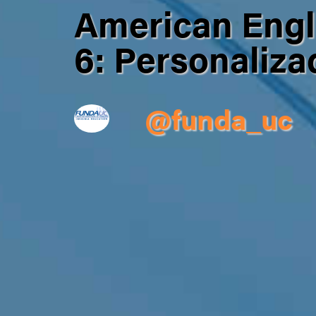
American Engl
6: Personaliza
@funda_uc