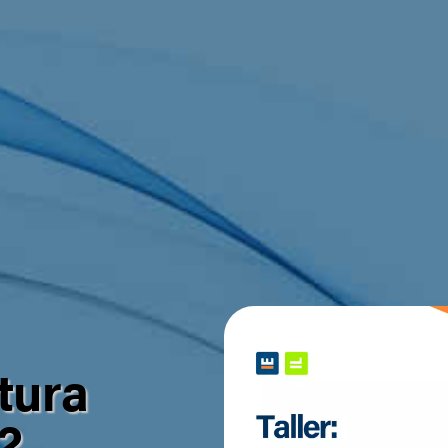
tura
 2