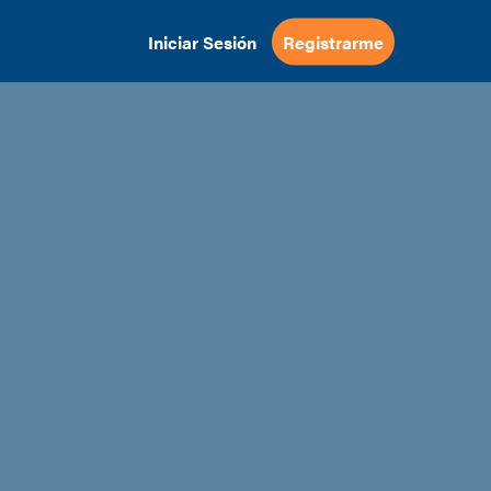
Iniciar Sesión
Registrarme