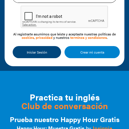
Al registrarte asumimos que leiste y aceptaste nuestras politicas de
cookies
,
privacidad
y nuestros
terminos y condiciones
.
Iniciar Sesión
Crear mi cuenta
Practica tu inglés
Club de conversación
Prueba nuestro Happy Hour Gratis
Happy Hour: Muestra Gratis
by
Insignia