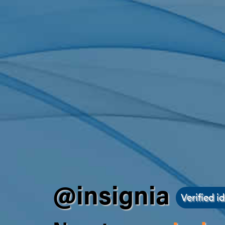
@insignia
Verified id