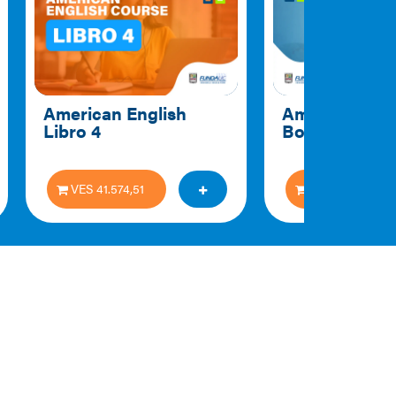
American English 
American Engl
Libro 4
Book 5
VES 41.574,51
VES 41.574,51