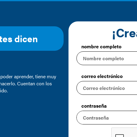
¡Cre
tes dicen
nombre completo
correo electrónico
ionales que dominan la
para la experiencia
contraseña