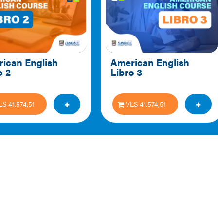
ican English 
American English 
o 2
Libro 3
ES 41.574,51
VES 41.574,51