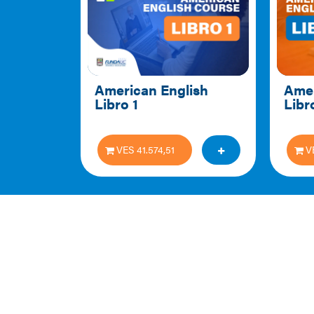
American English 
Amer
Libro 1
Libr
VES 41.574,51
V