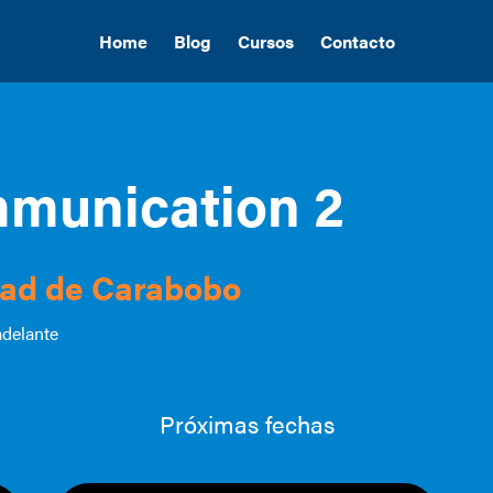
Home
Blog
Cursos
Contacto
munication 2
dad de Carabobo
adelante
Próximas fechas